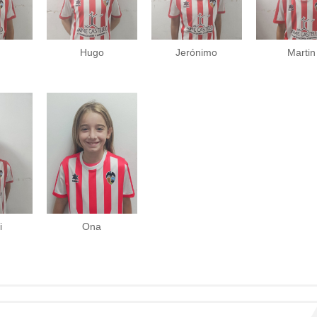
Hugo
Jerónimo
Martin
i
Ona