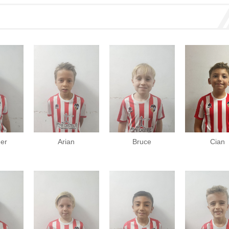
er
Arian
Bruce
Cian