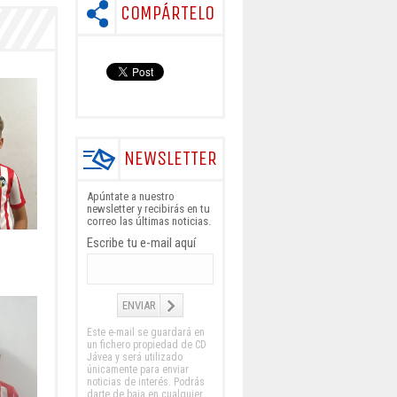
COMPÁRTELO
NEWSLETTER
Apúntate a nuestro
newsletter y recibirás en tu
correo las últimas noticias.
Escribe tu e-mail aquí
Este e-mail se guardará en
un fichero propiedad de CD
Jávea y será utilizado
únicamente para enviar
noticias de interés. Podrás
darte de baja en cualquier