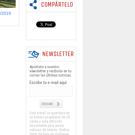
COMPÁRTELO
/2019
NEWSLETTER
Apúntate a nuestro
newsletter y recibirás en tu
correo las últimas noticias.
Escribe tu e-mail aquí
Este e-mail se guardará en
un fichero propiedad de CD
Jávea y será utilizado
únicamente para enviar
noticias de interés. Podrás
darte de baja en cualquier